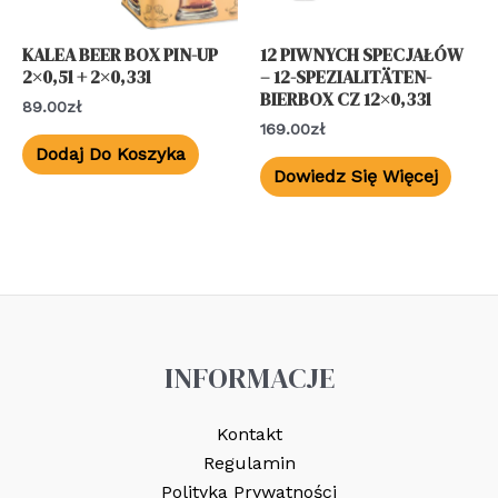
KALEA BEER BOX PIN-UP
12 PIWNYCH SPECJAŁÓW
2×0,5l + 2×0,33l
– 12-SPEZIALITÄTEN-
BIERBOX CZ 12×0,33l
89.00
Zł
169.00
Zł
Dodaj Do Koszyka
Dowiedz Się Więcej
INFORMACJE
Kontakt
Regulamin
Polityka Prywatności