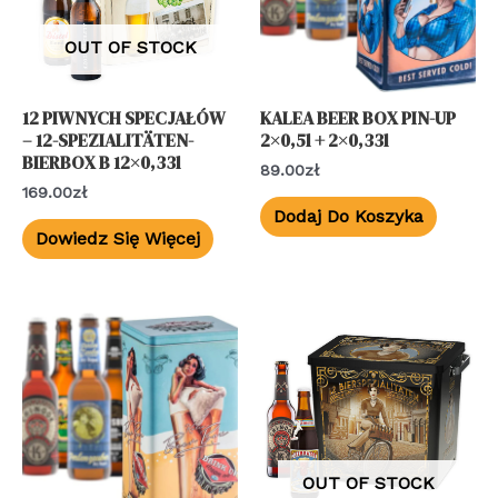
OUT OF STOCK
12 PIWNYCH SPECJAŁÓW
KALEA BEER BOX PIN-UP
– 12-SPEZIALITÄTEN-
2×0,5l + 2×0,33l
BIERBOX B 12×0,33l
89.00
Zł
169.00
Zł
Dodaj Do Koszyka
Dowiedz Się Więcej
OUT OF STOCK