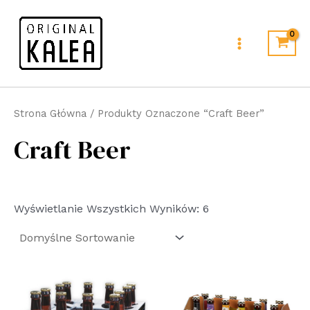
Skip
Main
To
Menu
Content
Strona Główna
/ Produkty Oznaczone “craft Beer”
Craft Beer
Wyświetlanie Wszystkich Wyników: 6